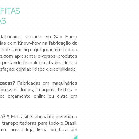
FITAS
AS
 fabricante sediada em São Paulo
adas com Know-how na
fabricação de
á, hotstamping e gorgorão
em todo o
as.com
apresenta diversos produtos
a portando tecnologia através de seu
sfação, confiabilidade e credibilidade.
lizadas?
F
abricadas em maquinários
mpressos, logos, imagens, textos e
 de orçamento online ou entre em
da?
A Etibrasil é fabricante e efetua o
e transportadoras para todo o Brasil.
em nossa loja física ou faça um