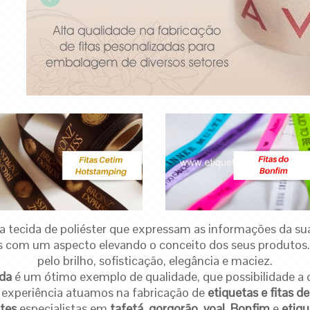
a tecida de poliéster que expressam as informações da su
 com um aspecto elevando o conceito dos seus produtos
pelo brilho, sofisticação, elegância e maciez.
ada
é um ótimo exemplo de qualidade, que possibilidade a 
experiência atuamos na fabricação de
etiquetas e
fitas d
tes
especialistas em
tafetá
,
gorgorão
,
voal
,
Bonfim
e
etiqu