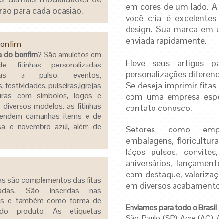
em cores de um lado. A 
rão para cada ocasião.
você cria é excelentes
design. Sua marca em u
enviada rapidamente.
Bonfim
ta do bonfim
? São amuletos em
Eleve seus artigos 
e fitinhas personalizadas
personalizações diferenc
nadas a pulso, eventos,
Se deseja imprimir fita
 festividades, pulseiras,igrejas
lturas com símbolos, logos e
com uma empresa espec
diversos modelos. as fitinhas
contato conosco.
endem camanhas iterns e de
sa e novembro azul, além de
Setores como empre
embalagens, floricultura
láços pulsos, convites,
aniversários, lançamen
com destaque, valorizaç
as são complementos das fitas
em diversos acabamentos
izadas. São inseridas nas
ns e também como forma de
Enviamos para todo o Brasil
 do produto. As etiquetas
São Paulo (SP) Acre (AC)