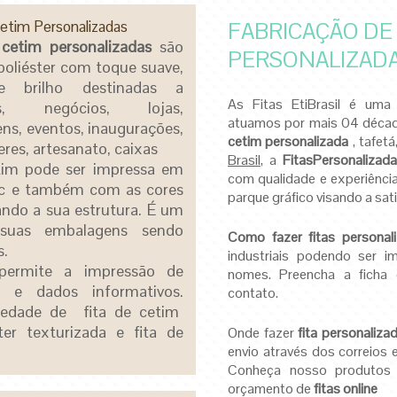
Cetim Personalizadas
FABRICAÇÃO DE 
 cetim personalizadas
são
PERSONALIZAD
poliéster com toque suave,
 brilho destinadas a
As Fitas EtiBrasil é uma
as, negócios, lojas,
atuamos por mais 04 déc
ns, eventos,
inaugurações,
cetim personalizada
, tafet
es, artesanato, caixas
Brasil
, a
FitasPersonalizad
etim pode ser impressa em
com qualidade e experiênci
etc e também com as cores
parque gráfico visando a sati
tando a sua estrutura. É um
suas embalagens sendo
Como fazer
fitas persona
s.
industriais podendo ser i
 permite a impressão
de
nomes. Preencha a ficha
is e dados informativos
.
contato.
iedade de fita de cetim
ster texturizada e fita de
Onde fazer
fita personaliza
envio através dos correios 
Conheça nosso produtos 
orçamento de
fitas online