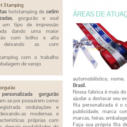
ot Stamping
itas
hotstamping de
c
etim
ÁREAS DE ATUA
izadas
, gorgurão e voal
 um tipo de impressão
ciada dando uma maior
zação com brilho e alta
ez deixando as com
tamping com o trabalho
embalagem de varejo
automobilístico, nome,
Brasil.
Gorgurão
Nossa fabrica é mais do
 personalizada
gorgurão
ajudar a destacar seu e
iam-se por possuirem como
fita personalizada é o
egistrada ondulações e
publicidade, marca com
 deixando-as modernas e
marcas, feiras, embalag
cterísticas próprias com
Faça sua própria
fita d
as demais modalidades de