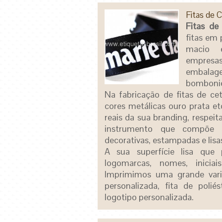
Fitas de 
Fitas de
fitas em 
macio e
empres
embalage
bombonier
Na fabricação de fitas de c
cores metálicas ouro prata 
reais da sua branding, respei
instrumento que compõe 
decorativas, estampadas e lisa
A sua superfície lisa que
logomarcas, nomes, inicia
Imprimimos uma grande var
personalizada, fita de polié
logotipo personalizada.