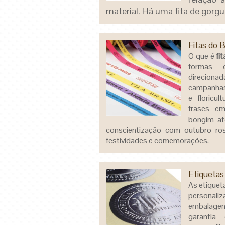
material. H
á uma fita de gorgu
Fitas do 
O que é
fi
formas d
direcio
campanhas,
e floricu
frases em 
bongim at
conscientização com outubro ro
festividades e comemorações.
Etiquetas
As etiquet
personal
embalage
garantia