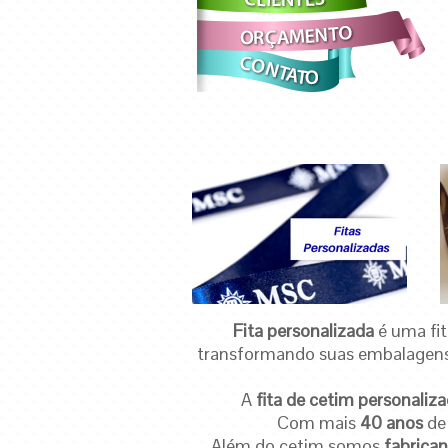
Fita personalizada
é uma fit
transformando suas embalagens
A
fita de cetim personaliz
Com mais
40 anos
de 
Além do cetim somos
fabrican