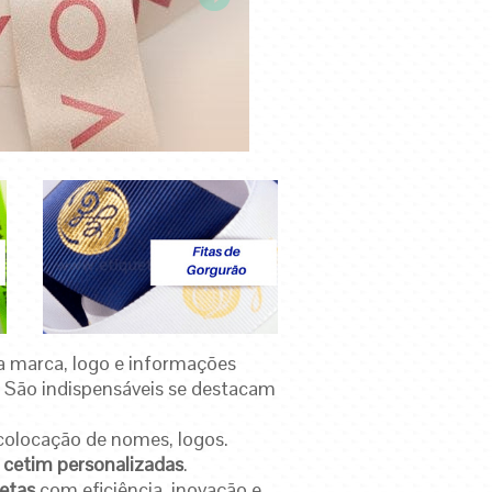
a marca, logo e informações
.
São indispensáveis se destacam
colocação de nomes, logos.
e cetim personalizadas
.
etas
com eficiência, inovação e