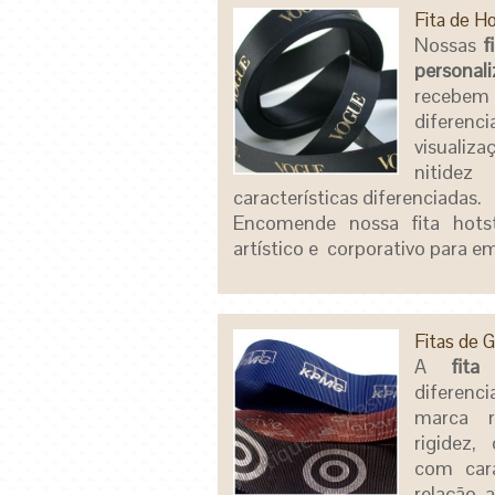
Fita de H
Nossas
f
personal
recebem
diferen
visuali
nitid
características diferenciadas.
Encomende nossa fita hots
artístico e corporativo para 
Fitas de 
A
fita
diferenc
marca r
rigidez,
com cara
relação 