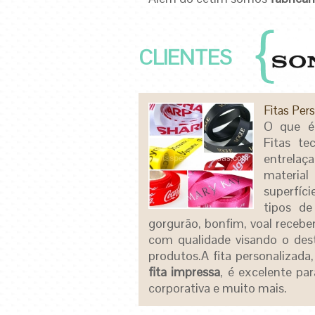
CLIENTES
Fitas Pers
O que 
Fitas te
entrelaç
materia
superfíc
tipos de
gorgurão, bonfim, voal recebe
com qualidade visando o de
produtos.
A fita personaliza
fita impressa
, é excelente pa
corporativa e muito mais.